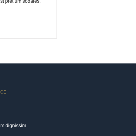
st pretium sodales.
ÄGE
em dignissim