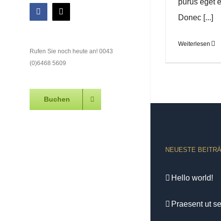
purus eget e
Facebook
E-
Donec [...]
Mail
Weiterlesen
Rufen Sie noch heute an! 0043
(0)6468 5609
Buchen
NEUESTE BEITR
Hello world!
Praesent ut s