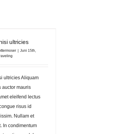
isi ultricies
ottermoser
|
Juni 15th,
raveling
si ultricies Aliquam
is auctor mauris
amet eleifend lectus
congue risus id
issim. Nullam et
. In condimentum