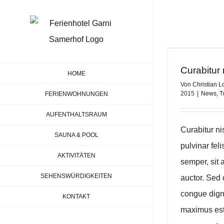
Zum
Inhalt
springen
Curabitur n
HOME
Von
Christian L
2015
|
News
,
T
FERIENWOHNUNGEN
AUFENTHALTSRAUM
Curabitur ni
SAUNA & POOL
pulvinar fel
AKTIVITÄTEN
semper, sit 
SEHENSWÜRDIGKEITEN
auctor. Sed 
congue dign
KONTAKT
maximus est