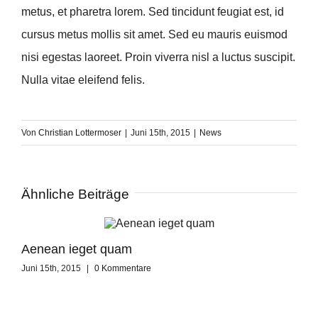
metus, et pharetra lorem. Sed tincidunt feugiat est, id
cursus metus mollis sit amet. Sed eu mauris euismod
nisi egestas laoreet. Proin viverra nisl a luctus suscipit.
Nulla vitae eleifend felis.
Von
Christian Lottermoser
|
Juni 15th, 2015
|
News
Ähnliche Beiträge
Aenean ieget quam
Cur
Juni 15th, 2015
|
0 Kommentare
Juni 