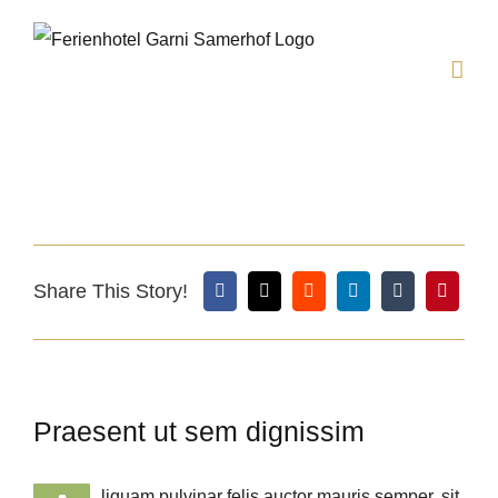
Zum
Inhalt
springen
Zeige
grösseres
Share This Story!
Bild
Praesent ut sem dignissim
liquam pulvinar felis auctor mauris semper, sit