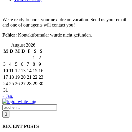
We're ready to book your next dream vacation. Send us your email
and one of our agents will contact you!
Fehler:
Kontaktformular wurde nicht gefunden.
August 2026
M
D
M
D
F
S
S
1
2
3
4
5
6
7
8
9
10
11
12
13
14
15
16
17
18
19
20
21
22
23
24
25
26
27
28
29
30
31
« Jan.
Suche
nach:
RECENT POSTS