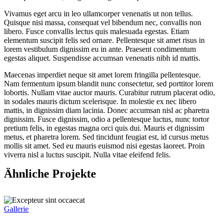
Vivamus eget arcu in leo ullamcorper venenatis ut non tellus.
Quisque nisi massa, consequat vel bibendum nec, convallis non
libero. Fusce convallis lectus quis malesuada egestas. Etiam
elementum suscipit felis sed ornare. Pellentesque sit amet risus in
lorem vestibulum dignissim eu in ante. Praesent condimentum
egestas aliquet. Suspendisse accumsan venenatis nibh id mattis.
Maecenas imperdiet neque sit amet lorem fringilla pellentesque.
Nam fermentum ipsum blandit nunc consectetur, sed porttitor lorem
lobortis. Nullam vitae auctor mauris. Curabitur rutrum placerat odio,
in sodales mauris dictum scelerisque. In molestie ex nec libero
mattis, in dignissim diam lacinia. Donec accumsan nisl ac pharetra
dignissim. Fusce dignissim, odio a pellentesque luctus, nunc tortor
pretium felis, in egestas magna orci quis dui. Mauris et dignissim
metus, et pharetra lorem. Sed tincidunt feugiat est, id cursus metus
mollis sit amet. Sed eu mauris euismod nisi egestas laoreet. Proin
viverra nisl a luctus suscipit. Nulla vitae eleifend felis.
Ähnliche Projekte
Gallerie