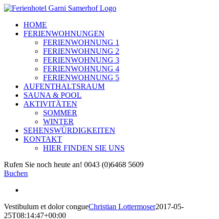
Zum
Inhalt
HOME
springen
FERIENWOHNUNGEN
FERIENWOHNUNG 1
FERIENWOHNUNG 2
FERIENWOHNUNG 3
FERIENWOHNUNG 4
FERIENWOHNUNG 5
AUFENTHALTSRAUM
SAUNA & POOL
AKTIVITÄTEN
SOMMER
WINTER
SEHENSWÜRDIGKEITEN
KONTAKT
HIER FINDEN SIE UNS
Facebook
E-
Rufen Sie noch heute an! 0043 (0)6468 5609
Mail
Buchen
View
Larger
Vestibulum et dolor congue
Christian Lottermoser
2017-05-
Image
25T08:14:47+00:00