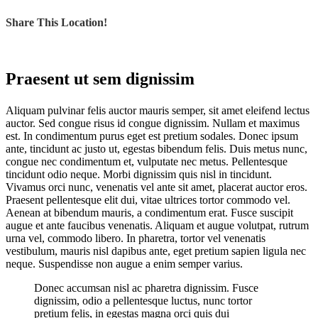
Share This Location!
Praesent ut sem dignissim
A
liquam pulvinar felis auctor mauris semper, sit amet eleifend lectus
auctor. Sed congue risus id congue dignissim. Nullam et maximus
est. In condimentum purus eget est pretium sodales. Donec ipsum
ante, tincidunt ac justo ut, egestas bibendum felis. Duis metus nunc,
congue nec condimentum et, vulputate nec metus. Pellentesque
tincidunt odio neque. Morbi dignissim quis nisl in tincidunt.
Vivamus orci nunc, venenatis vel ante sit amet, placerat auctor eros.
Praesent pellentesque elit dui, vitae ultrices tortor commodo vel.
Aenean at bibendum mauris, a condimentum erat. Fusce suscipit
augue et ante faucibus venenatis. Aliquam et augue volutpat, rutrum
urna vel, commodo libero. In pharetra, tortor vel venenatis
vestibulum, mauris nisl dapibus ante, eget pretium sapien ligula nec
neque. Suspendisse non augue a enim semper varius.
Donec accumsan nisl ac pharetra dignissim. Fusce
dignissim, odio a pellentesque luctus, nunc tortor
pretium felis, in egestas magna orci quis dui