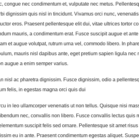
, congue nec condimentum et, vulputate nec metus. Pellentesq
i dignissim quis nisl in tincidunt. Vivamus orci nunc, venenatis 
uctor eros. Praesent pellentesque elit dui, vitae ultrices tortor 
dum mauris, a condimentum erat. Fusce suscipit augue et ante
am et augue volutpat, rutrum urna vel, commodo libero. In pharetr
bulum, mauris nisl dapibus ante, eget pretium sapien ligula nec
n augue a enim semper varius.
nisl ac pharetra dignissim. Fusce dignissim, odio a pellentesq
ium felis, in egestas magna orci quis dui
cu in leo ullamcorper venenatis ut non tellus. Quisque nisi mas
ibendum nec, convallis non libero. Fusce convallis lectus quis
lementum suscipit felis sed ornare. Pellentesque sit amet risus
issim eu in ante. Praesent condimentum egestas aliquet. Susp