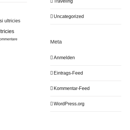
Traveling
Uncategorized
tricies
Nullam suscipit massi
Nunc quis dui f
ommentare
Juni 15th, 2015
|
0 Kommentare
Juni 15th, 2015
|
0 Ko
Meta
Anmelden
Eintrags-Feed
Kommentar-Feed
WordPress.org