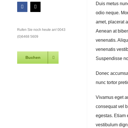
Duis metus nunc
Facebook
E-
odio neque. Morb
Mail
amet, placerat a
Rufen Sie noch heute an! 0043
Aenean at biben
(0)6468 5609
venenatis. Aliqu
venenatis vesti
Buchen
Suspendisse no
Donec accumsan 
nunc tortor pret
Vivamus eget ar
consequat vel b
egestas. Etiam e
vestibulum dign