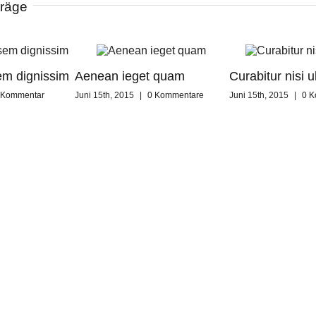
träge
em dignissim
Aenean ieget quam
Curabitur nisi ul
 Kommentar
Juni 15th, 2015
|
0 Kommentare
Juni 15th, 2015
|
0 K