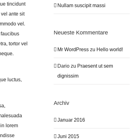
ue tincidunt
Nullam suscipit massi
vel ante sit
commodo vel.
Neueste Kommentare
 faucibus
a, tortor vel
Mr WordPress
zu
Hello world!
 neque.
Dario
zu
Praesent ut sem
dignissim
ue luctus,
Archiv
sa,
 malesuada
Januar 2016
 in lorem
endisse
Juni 2015