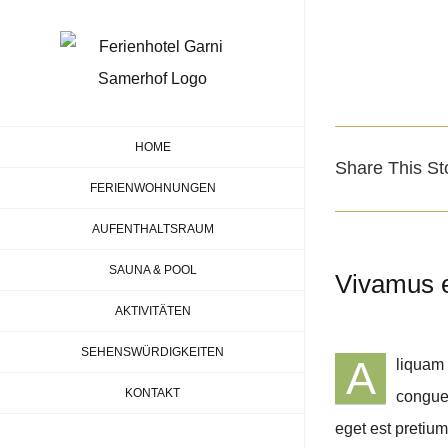
Zum
Inhalt
springen
Zeige
grösseres
HOME
Share This St
Bild
FERIENWOHNUNGEN
AUFENTHALTSRAUM
SAUNA & POOL
Vivamus e
AKTIVITÄTEN
SEHENSWÜRDIGKEITEN
A
liquam 
KONTAKT
congue 
eget est pretium