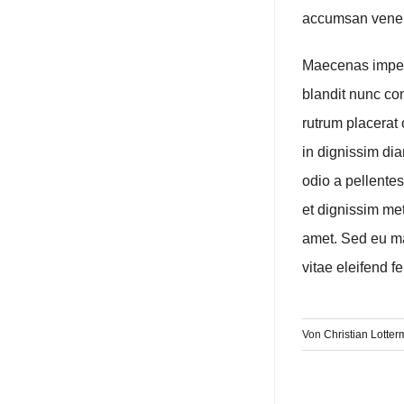
accumsan venena
Maecenas imperd
blandit nunc con
rutrum placerat 
in dignissim di
odio a pellentes
et dignissim met
amet. Sed eu mau
vitae eleifend fe
Von
Christian Lotte