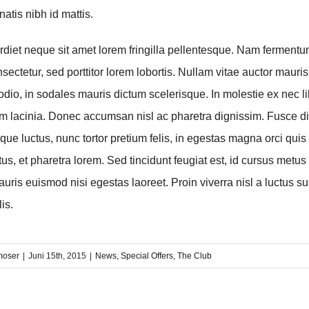
tis nibh id mattis.
iet neque sit amet lorem fringilla pellentesque. Nam ferment
sectetur, sed porttitor lorem lobortis. Nullam vitae auctor mauris
odio, in sodales mauris dictum scelerisque. In molestie ex nec li
am lacinia. Donec accumsan nisl ac pharetra dignissim. Fusce d
que luctus, nunc tortor pretium felis, in egestas magna orci quis
us, et pharetra lorem. Sed tincidunt feugiat est, id cursus metus 
ris euismod nisi egestas laoreet. Proin viverra nisl a luctus sus
lis.
rmoser
|
Juni 15th, 2015
|
News
,
Special Offers
,
The Club