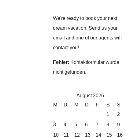
We're ready to book your next
dream vacation. Send us your
email and one of our agents will
contact you!
Fehler:
Kontaktformular wurde
nicht gefunden.
August 2026
M
D
M
D
F
S
S
1
2
3
4
5
6
7
8
9
10
11
12
13
14
15
16