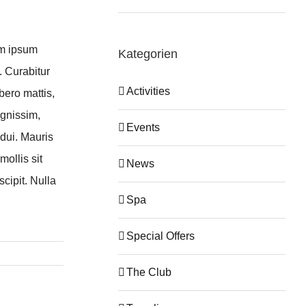
um ipsum
Kategorien
. Curabitur
Activities
bero mattis,
ignissim,
Events
 dui. Mauris
mollis sit
News
cipit. Nulla
Spa
Special Offers
The Club