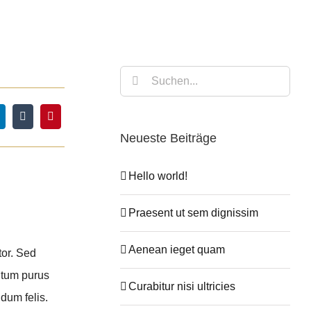
Suche
nach:
Neueste Beiträge
Hello world!
Praesent ut sem dignissim
Aenean ieget quam
tor. Sed
ntum purus
Curabitur nisi ultricies
dum felis.