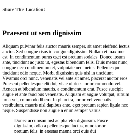
Share This Location!
Praesent ut sem dignissim
A
liquam pulvinar felis auctor mauris semper, sit amet eleifend lectus
auctor. Sed congue risus id congue dignissim. Nullam et maximus
est. In condimentum purus eget est pretium sodales. Donec ipsum
ante, tincidunt ac justo ut, egestas bibendum felis. Duis metus nunc,
congue nec condimentum et, vulputate nec metus. Pellentesque
tincidunt odio neque. Morbi dignissim quis nisl in tincidunt.
Vivamus orci nunc, venenatis vel ante sit amet, placerat auctor eros.
Praesent pellentesque elit dui, vitae ultrices tortor commodo vel.
Aenean at bibendum mauris, a condimentum erat. Fusce suscipit
augue et ante faucibus venenatis. Aliquam et augue volutpat, rutrum
urna vel, commodo libero. In pharetra, tortor vel venenatis
vestibulum, mauris nisl dapibus ante, eget pretium sapien ligula nec
neque. Suspendisse non augue a enim semper varius.
Donec accumsan nisl ac pharetra dignissim. Fusce
dignissim, odio a pellentesque luctus, nunc tortor
pretium felis, in egestas magna orci quis dui