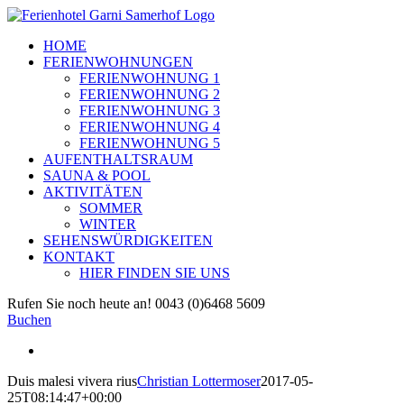
Zum
Inhalt
HOME
springen
FERIENWOHNUNGEN
FERIENWOHNUNG 1
FERIENWOHNUNG 2
FERIENWOHNUNG 3
FERIENWOHNUNG 4
FERIENWOHNUNG 5
AUFENTHALTSRAUM
SAUNA & POOL
AKTIVITÄTEN
SOMMER
WINTER
SEHENSWÜRDIGKEITEN
KONTAKT
HIER FINDEN SIE UNS
Facebook
E-
Rufen Sie noch heute an! 0043 (0)6468 5609
Mail
Buchen
View
Larger
Duis malesi vivera rius
Christian Lottermoser
2017-05-
Image
25T08:14:47+00:00