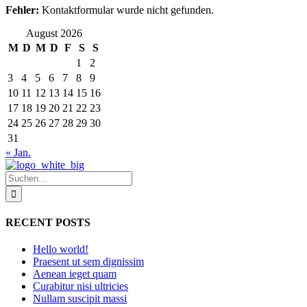
Fehler:
Kontaktformular wurde nicht gefunden.
August 2026
M
D
M
D
F
S
S
1
2
3
4
5
6
7
8
9
10
11
12
13
14
15
16
17
18
19
20
21
22
23
24
25
26
27
28
29
30
31
« Jan.
Suche
nach:
RECENT POSTS
Hello world!
Praesent ut sem dignissim
Aenean ieget quam
Curabitur nisi ultricies
Nullam suscipit massi