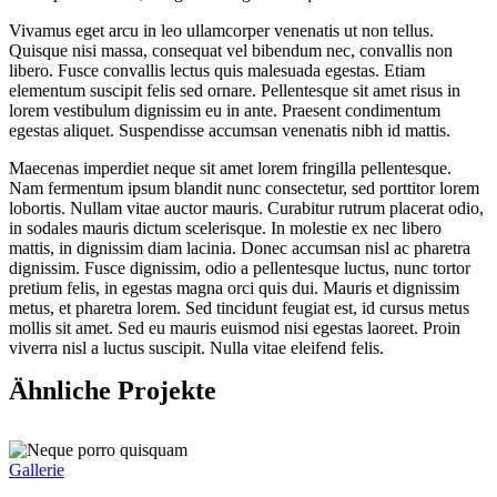
Vivamus eget arcu in leo ullamcorper venenatis ut non tellus.
Quisque nisi massa, consequat vel bibendum nec, convallis non
libero. Fusce convallis lectus quis malesuada egestas. Etiam
elementum suscipit felis sed ornare. Pellentesque sit amet risus in
lorem vestibulum dignissim eu in ante. Praesent condimentum
egestas aliquet. Suspendisse accumsan venenatis nibh id mattis.
Maecenas imperdiet neque sit amet lorem fringilla pellentesque.
Nam fermentum ipsum blandit nunc consectetur, sed porttitor lorem
lobortis. Nullam vitae auctor mauris. Curabitur rutrum placerat odio,
in sodales mauris dictum scelerisque. In molestie ex nec libero
mattis, in dignissim diam lacinia. Donec accumsan nisl ac pharetra
dignissim. Fusce dignissim, odio a pellentesque luctus, nunc tortor
pretium felis, in egestas magna orci quis dui. Mauris et dignissim
metus, et pharetra lorem. Sed tincidunt feugiat est, id cursus metus
mollis sit amet. Sed eu mauris euismod nisi egestas laoreet. Proin
viverra nisl a luctus suscipit. Nulla vitae eleifend felis.
Ähnliche Projekte
Gallerie