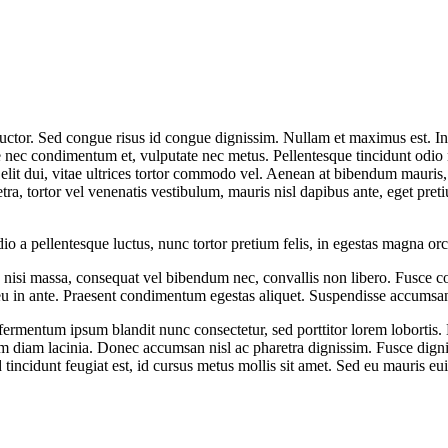
s auctor. Sed congue risus id congue dignissim. Nullam et maximus est.
e nec condimentum et, vulputate nec metus. Pellentesque tincidunt odio 
ue elit dui, vitae ultrices tortor commodo vel. Aenean at bibendum mauris
ra, tortor vel venenatis vestibulum, mauris nisl dapibus ante, eget pr
 a pellentesque luctus, nunc tortor pretium felis, in egestas magna orc
 nisi massa, consequat vel bibendum nec, convallis non libero. Fusce co
 eu in ante. Praesent condimentum egestas aliquet. Suspendisse accumsan
ermentum ipsum blandit nunc consectetur, sed porttitor lorem lobortis. 
im diam lacinia. Donec accumsan nisl ac pharetra dignissim. Fusce dignis
incidunt feugiat est, id cursus metus mollis sit amet. Sed eu mauris euis