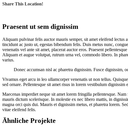
Share This Location!
Praesent ut sem dignissim
A
liquam pulvinar felis auctor mauris semper, sit amet eleifend lectu
tincidunt ac justo ut, egestas bibendum felis. Duis metus nunc, congu
venenatis vel ante sit amet, placerat auctor eros. Praesent pellentesq
Aliquam et augue volutpat, rutrum urna vel, commodo libero. In pharet
varius.
Donec accumsan nisl ac pharetra dignissim. Fusce dignissim, odio
Vivamus eget arcu in leo ullamcorper venenatis ut non tellus. Quisque
sed ornare. Pellentesque sit amet risus in lorem vestibulum dignissim
Maecenas imperdiet neque sit amet lorem fringilla pellentesque. Nam f
mauris dictum scelerisque. In molestie ex nec libero mattis, in digniss
magna orci quis dui. Mauris et dignissim metus, et pharetra lorem. Sed t
vitae eleifend felis.
Ähnliche Projekte