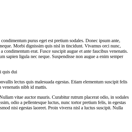
 In condimentum purus eget est pretium sodales. Donec ipsum ante,
neque. Morbi dignissim quis nisl in tincidunt. Vivamus orci nunc,
, a condimentum erat. Fusce suscipit augue et ante faucibus venenatis.
etium sapien ligula nec neque. Suspendisse non augue a enim semper
i quis dui
nvallis lectus quis malesuada egestas. Etiam elementum suscipit felis
 venenatis nibh id mattis.
Nullam vitae auctor mauris. Curabitur rutrum placerat odio, in sodales
sim, odio a pellentesque luctus, nunc tortor pretium felis, in egestas
mod nisi egestas laoreet. Proin viverra nisl a luctus suscipit. Nulla