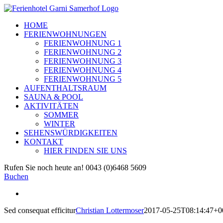
Zum
Inhalt
HOME
springen
FERIENWOHNUNGEN
FERIENWOHNUNG 1
FERIENWOHNUNG 2
FERIENWOHNUNG 3
FERIENWOHNUNG 4
FERIENWOHNUNG 5
AUFENTHALTSRAUM
SAUNA & POOL
AKTIVITÄTEN
SOMMER
WINTER
SEHENSWÜRDIGKEITEN
KONTAKT
HIER FINDEN SIE UNS
Facebook
E-
Rufen Sie noch heute an! 0043 (0)6468 5609
Mail
Buchen
View
Larger
Sed consequat efficitur
Christian Lottermoser
2017-05-25T08:14:47+0
Image