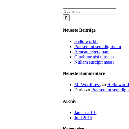
Suche
nach:
Neueste Beiträge
Hello world!
Praesent ut sem dignissim
Aenean ieget quam
Curabitur nisi ultricies
Nullam suscipit massi
Neueste Kommentare
Mr WordPress
zu
Hello world
Dario
zu
Praesent ut sem dign
Archiv
Januar 2016
Juni 2015
Kategorien