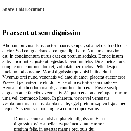
Share This Location!
Praesent ut sem dignissim
A
liquam pulvinar felis auctor mauris semper, sit amet eleifend lectus
auctor. Sed congue risus id congue dignissim. Nullam et maximus
est. In condimentum purus eget est pretium sodales. Donec ipsum
ante, tincidunt ac justo ut, egestas bibendum felis. Duis metus nunc,
congue nec condimentum et, vulputate nec metus. Pellentesque
tincidunt odio neque. Morbi dignissim quis nisl in tincidunt.
Vivamus orci nunc, venenatis vel ante sit amet, placerat auctor eros.
Praesent pellentesque elit dui, vitae ultrices tortor commodo vel.
Aenean at bibendum mauris, a condimentum erat. Fusce suscipit
augue et ante faucibus venenatis. Aliquam et augue volutpat, rutrum
urna vel, commodo libero. In pharetra, tortor vel venenatis
vestibulum, mauris nisl dapibus ante, eget pretium sapien ligula nec
neque. Suspendisse non augue a enim semper varius.
Donec accumsan nisl ac pharetra dignissim. Fusce
dignissim, odio a pellentesque luctus, nunc tortor
pretium felis, in egestas magna orci quis dui