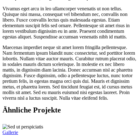
Vivamus eget arcu in leo ullamcorper venenatis ut non tellus.
Quisque nisi massa, consequat vel bibendum nec, convallis non
libero. Fusce convallis lectus quis malesuada egestas. Etiam
elementum suscipit felis sed ornare. Pellentesque sit amet risus in
lorem vestibulum dignissim eu in ante. Praesent condimentum
egestas aliquet. Suspendisse accumsan venenatis nibh id mattis.
Maecenas imperdiet neque sit amet lorem fringilla pellentesque.
Nam fermentum ipsum blandit nunc consectetur, sed porttitor lorem
lobortis. Nullam vitae auctor mauris. Curabitur rutrum placerat odio,
in sodales mauris dictum scelerisque. In molestie ex nec libero
mattis, in dignissim diam lacinia. Donec accumsan nisl ac pharetra
dignissim. Fusce dignissim, odio a pellentesque luctus, nunc tortor
pretium felis, in egestas magna orci quis dui. Mauris et dignissim
metus, et pharetra lorem. Sed tincidunt feugiat est, id cursus metus
mollis sit amet. Sed eu mauris euismod nisi egestas laoreet. Proin
viverra nisl a luctus suscipit. Nulla vitae eleifend felis.
Ähnliche Projekte
Gallerie