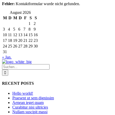
Fehler:
Kontaktformular wurde nicht gefunden.
August 2026
M
D
M
D
F
S
S
1
2
3
4
5
6
7
8
9
10
11
12
13
14
15
16
17
18
19
20
21
22
23
24
25
26
27
28
29
30
31
« Jan.
Suche
nach:
RECENT POSTS
Hello world!
Praesent ut sem dignissim
Aenean ieget quam
Curabitur nisi ultricies
Nullam suscipit massi