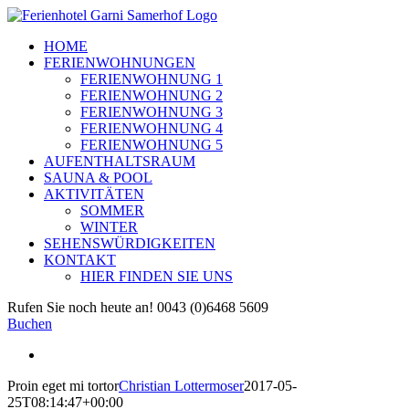
Zum
Inhalt
HOME
springen
FERIENWOHNUNGEN
FERIENWOHNUNG 1
FERIENWOHNUNG 2
FERIENWOHNUNG 3
FERIENWOHNUNG 4
FERIENWOHNUNG 5
AUFENTHALTSRAUM
SAUNA & POOL
AKTIVITÄTEN
SOMMER
WINTER
SEHENSWÜRDIGKEITEN
KONTAKT
HIER FINDEN SIE UNS
Facebook
E-
Rufen Sie noch heute an! 0043 (0)6468 5609
Mail
Buchen
View
Larger
Proin eget mi tortor
Christian Lottermoser
2017-05-
Image
25T08:14:47+00:00